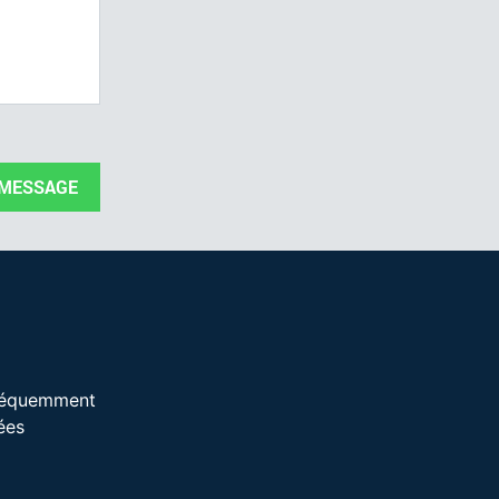
 MESSAGE
réquemment
ées