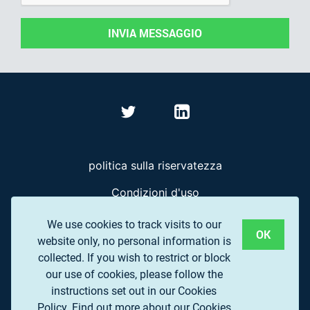
INVIA MESSAGGIO
politica sulla riservatezza
Condizioni d'uso
Domande frequenti
We use cookies to track visits to our
OK
website only, no personal information is
collected. If you wish to restrict or block
© 2017 EUROPEAN ASSOCIATION OF REMOTE
our use of cookies, please follow the
SENSING COMPANIES (EARSC) A.S.B.L.
instructions set out in our Cookies
Policy.
Find out more about our Cookies