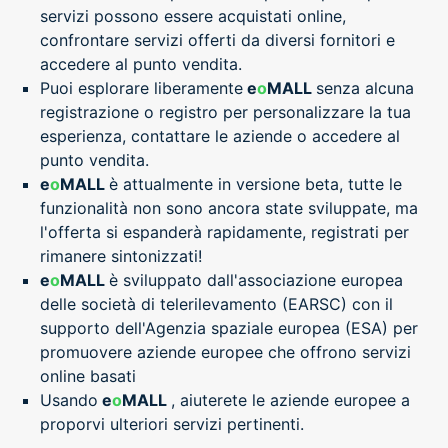
servizi possono essere acquistati online,
confrontare servizi offerti da diversi fornitori e
accedere al punto vendita.
Puoi esplorare liberamente
e
o
MALL
senza alcuna
registrazione o registro per personalizzare la tua
esperienza, contattare le aziende o accedere al
punto vendita.
e
o
MALL
è attualmente in versione beta, tutte le
funzionalità non sono ancora state sviluppate, ma
l'offerta si espanderà rapidamente, registrati per
rimanere sintonizzati!
e
o
MALL
è sviluppato dall'associazione europea
delle società di telerilevamento (EARSC) con il
supporto dell'Agenzia spaziale europea (ESA) per
promuovere aziende europee che offrono servizi
online basati
Usando
e
o
MALL
, aiuterete le aziende europee a
proporvi ulteriori servizi pertinenti.